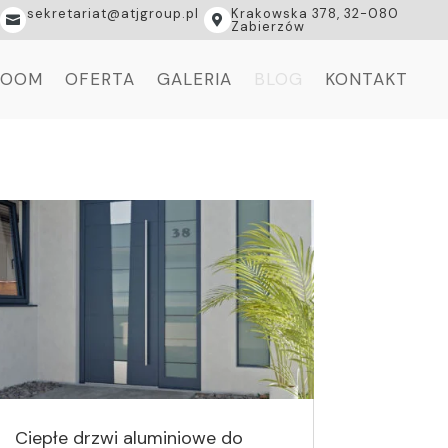
sekretariat@atjgroup.pl
Krakowska 378, 32-080


Zabierzów
ROOM
OFERTA
GALERIA
BLOG
KONTAKT
Ciepłe drzwi aluminiowe do