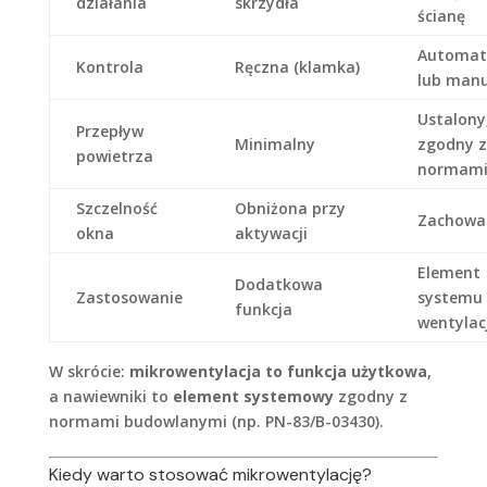
działania
skrzydła
ścianę
Automat
Kontrola
Ręczna (klamka)
lub man
Ustalony
Przepływ
Minimalny
zgodny z
powietrza
normam
Szczelność
Obniżona przy
Zachowa
okna
aktywacji
Element
Dodatkowa
Zastosowanie
systemu
funkcja
wentylacj
W skrócie:
mikrowentylacja to funkcja użytkowa
,
a nawiewniki to
element systemowy
zgodny z
normami budowlanymi (np. PN-83/B-03430).
Kiedy warto stosować mikrowentylację?