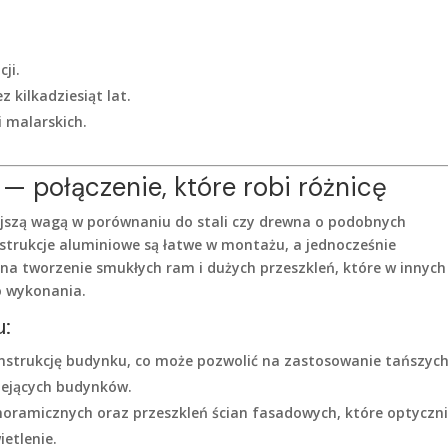
ji.
 kilkadziesiąt lat.
 malarskich.
 — połączenie, które robi różnicę
ejszą wagą w porównaniu do stali czy drewna o podobnych
strukcje aluminiowe są łatwe w montażu, a jednocześnie
na tworzenie smukłych ram i dużych przeszkleń, które w innych
o wykonania.
u:
onstrukcję budynku, co może pozwolić na zastosowanie tańszyc
iejących budynków.
oramicznych oraz przeszkleń ścian fasadowych, które optyczn
ietlenie.