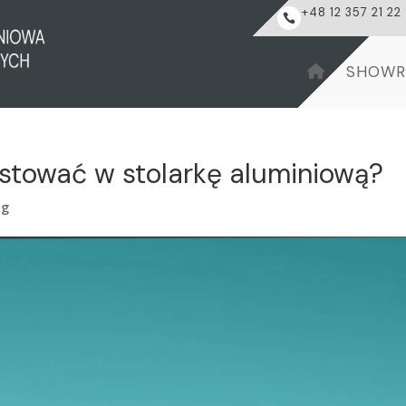
+48 12 357 21 22

SHOW
stować w stolarkę aluminiową?
og