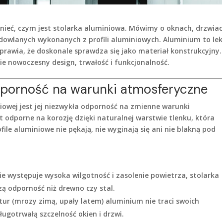
ieć, czym jest stolarka aluminiowa. Mówimy o oknach, drzwiac
dowlanych wykonanych z profili aluminiowych. Aluminium to lek
sprawia, że doskonale sprawdza się jako materiał konstrukcyjny.
e nowoczesny design, trwałość i funkcjonalność.
odporność na warunki atmosferyczne
niowej jest jej niezwykła odporność na zmienne warunki
 odporne na korozję dzięki naturalnej warstwie tlenku, która
ile aluminiowe nie pękają, nie wyginają się ani nie blakną pod
 występuje wysoka wilgotność i zasolenie powietrza, stolarka
ą odporność niż drewno czy stal.
r (mrozy zimą, upały latem) aluminium nie traci swoich
ugotrwałą szczelność okien i drzwi.