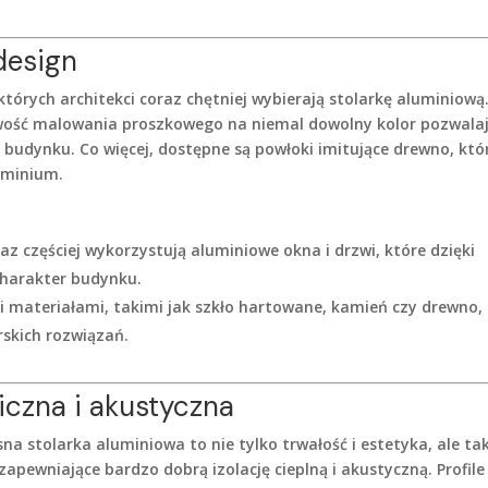
design
tórych architekci coraz chętniej wybierają stolarkę aluminiową
żliwość malowania proszkowego na niemal dowolny kolor pozwala
 budynku. Co więcej, dostępne są powłoki imitujące drewno, któ
uminium.
az częściej wykorzystują aluminiowe okna i drzwi, które dzięki
charakter budynku.
mi materiałami, takimi jak szkło hartowane, kamień czy drewno,
rskich rozwiązań.
iczna i akustyczna
na stolarka aluminiowa to nie tylko trwałość i estetyka, ale ta
pewniające bardzo dobrą izolację cieplną i akustyczną. Profile