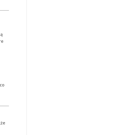
.
ją
re
 co
kże