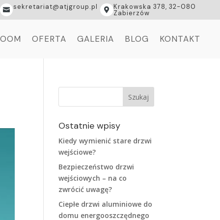
sekretariat@atjgroup.pl
Krakowska 378, 32-080


Zabierzów
ROOM
OFERTA
GALERIA
BLOG
KONTAKT
Ostatnie wpisy
Kiedy wymienić stare drzwi
wejściowe?
Bezpieczeństwo drzwi
wejściowych – na co
zwrócić uwagę?
Ciepłe drzwi aluminiowe do
domu energooszczędnego