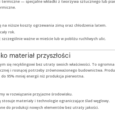
 termiczne — specjalne wkładki z tworzywa sztucznego lub pian
ermiczne.
się na niższe koszty ogrzewania zimą oraz chłodzenia latem.
cały rok.
szczególnie ważne w mieście lub w pobliżu ruchliwych ulic.
ko materiał przyszłości
ym się recyklingowi bez utraty swoich właściwości. To ogromna
icznej i rosnącej potrzeby zrównoważonego budownictwa. Produ
o 95% mniej energii niż produkcja pierwotna.
emy w rozwiązanie przyjazne środowisku.
ą stosuje materiały i technologie ograniczające ślad węglowy.
e do produkcji nowych elementów bez utraty jakości.